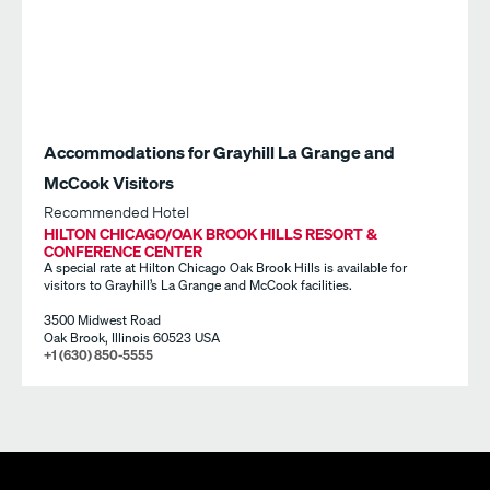
Accommodations for Grayhill La Grange and
McCook Visitors
Recommended Hotel
HILTON CHICAGO/OAK BROOK HILLS RESORT &
CONFERENCE CENTER
A special rate at Hilton Chicago Oak Brook Hills is available for
visitors to Grayhill’s La Grange and McCook facilities.
3500 Midwest Road
Oak Brook, Illinois 60523 USA
+1 (630) 850-5555