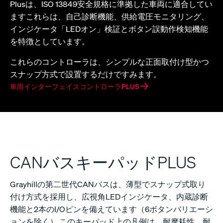
Plusは、ISO 13849安全規格に準拠した車両に適合してい
ますこれらは、自己診断機能、供給電圧モニタリング、
インジケータ「LEDオン」検証とボタン誤動作検知機能
を特徴としています。
これらのコントローラは、シンプルな正面取付け型かつ
スナップ方式で設置するだけですみます。
車両インターフェイスコントローラPLUS
CANバスキーパッドPLUS
Grayhillの第二世代CANバスは、薄型でスナップ式取り
付け方式を採用し、広視角LEDインジケータ、内蔵診断
機能と2本のI/Oピンを備えています（6ボタンバリエーシ
ョンを除く） このキーパッド上の凡例は、耐摩耗性、耐